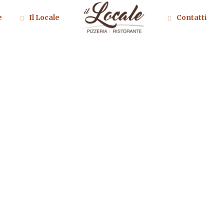
e
Il Locale
Contatti
il Locale Villaverla